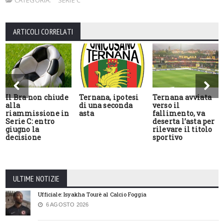
ARTICOLI CORRELATI
Il Bra non chiude
Ternana, ipotesi
Ternana avviata
alla
di una seconda
verso il
riammissione in
asta
fallimento, va
Serie C: entro
deserta l’asta per
giugno la
rilevare il titolo
decisione
sportivo
ULTIME NOTIZIE
Ufficiale: Isyakha Tourè al Calcio Foggia
6 AGOSTO 2026