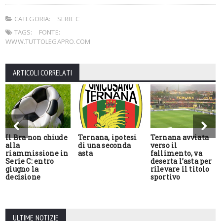
CATEGORIA:
SERIE C
TAGS:
FONTE:
WWW.TUTTOLEGAPRO.COM
ARTICOLI CORRELATI
Il Bra non chiude
Ternana, ipotesi
Ternana avviata
alla
di una seconda
verso il
riammissione in
asta
fallimento, va
Serie C: entro
deserta l’asta per
giugno la
rilevare il titolo
decisione
sportivo
ULTIME NOTIZIE