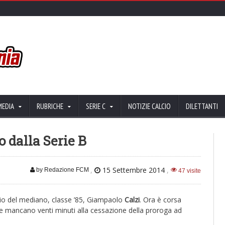
MEDIA
RUBRICHE
SERIE C
NOTIZIE CALCIO
DILETTANTI
 dalla Serie B
,
15 Settembre 2014
,
by Redazione FCM
47 visite
ggio del mediano, classe ’85, Giampaolo
Calzi
. Ora è corsa
he mancano venti minuti alla cessazione della proroga ad