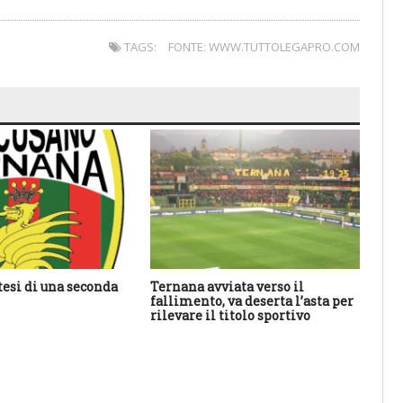
TAGS:
FONTE: WWW.TUTTOLEGAPRO.COM
tesi di una seconda
Ternana avviata verso il
An
fallimento, va deserta l’asta per
ha 
rilevare il titolo sportivo
sal
res