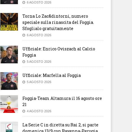
6 AGOSTO 2026
Torna Lo Zac&dintorni, numero
speciale sulla rinascita del Foggia.
Sfoglialo gratuitamente
6 AGOSTO 2026
Ufficiale: Enrico Oviszach al Calcio
Foggia
5 AGOSTO 2026
Ufficiale: Marfella al Foggia
5 AGOSTO 2026
tonini: “Penalizzazione non
Trapani, evitata l’esclusione 
Foggia-Team Altamura il 16 agosto ore
di che esistere. Nostra
campionato: -5 in classifica
vezza i punti che devono
21
tituirci”
4 AGOSTO 2026
La Serie C in diretta su Rai 2, si parte
domenica 13/9 con Ravenna-Perugia