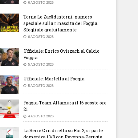
6 AGOSTO 2026
Torna Lo Zac&dintorni, numero
speciale sulla rinascita del Foggia.
Sfoglialo gratuitamente
6 AGOSTO 2026
Ufficiale: Enrico Oviszach al Calcio
Foggia
5 AGOSTO 2026
Ufficiale: Marfella al Foggia
 Sport – Il mercato entrerà
TFG Sport – Foggia avrà il suo
5 AGOSTO 2026
l vivo nei prossimi giorni ma
Palasport
Foggia procederà con le
igenze
Foggia-Team Altamura il 16 agosto ore
21
4 AGOSTO 2026
La Serie C in diretta su Rai 2, si parte
domenica 13/9 con Ravenna-Perugia