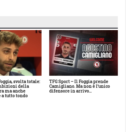
oggia, svolta totale:
TFG Sport – Il Foggia prende
TFG
bizioni della
Camigliano. Ma non è l’unico
ne
ra ma anche
difensore in arrivo…
il 
 a tutto tondo
es