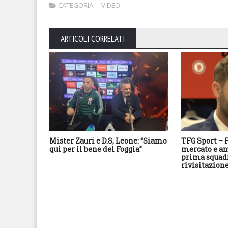
CATEGORIA:
VIDEO
ARTICOLI CORRELATI
Mister Zauri e D.S, Leone: “Siamo
TFG Sport – F
qui per il bene del Foggia”
mercato e am
prima squad
rivisitazione