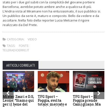
stato per i due gol subiti con la complicità del giovane portiere
Barcellona, avrebbe potuto ambire anche a qualcosa di più.
L’Andria vista al Miramare non ha entusiasmato, il suo pubblico si.
Un pubblico da serie A, maturo e composto. Bello da vedere e da
ascoltare. Nella foto della reporter Lucia Melcarne il rigore
realizzato da Del Prete.
CATEGORIA:
VIDEO
TAGS:
FONTE:
TELERADIOERRE.IT
ARTICOLI CORRELATI
Mister Zauri e D.S,
TFG Sport –
TFG Sport – Il
Leone: “Siamo qui
Foggia, svolta
Foggia prende
per il bene del
totale: mercato e
Camigliano. Ma