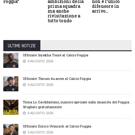
Foggia”
ambizioni della
non è l’unico
prima squadra
difensore in
ma anche
arrivo…
rivisitazione a
tutto tondo
ULTIME NOTIZIE
Ufficiale: Isyakha Tourè al Calcio Foggia
6 AGOSTO 2026
Ufficiale: Timurs Azarovs al Calcio Foggia
6 AGOSTO 2026
Torna Lo Zac&dintorni, numero speciale sulla rinascita del Foggia.
Sfoglialo gratuitamente
6 AGOSTO 2026
Ufficiale: Enrico Oviszach al Calcio Foggia
5 AGOSTO 2026