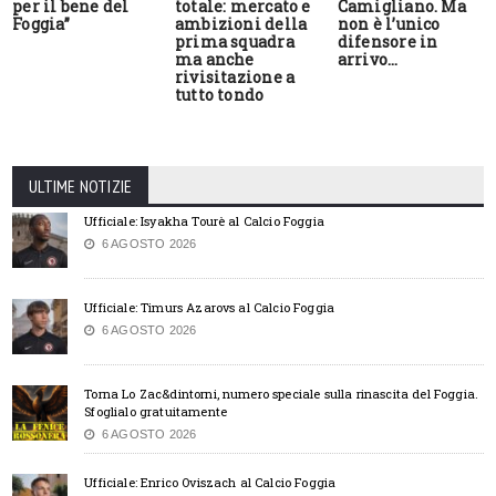
per il bene del
totale: mercato e
Camigliano. Ma
Foggia”
ambizioni della
non è l’unico
prima squadra
difensore in
ma anche
arrivo…
rivisitazione a
tutto tondo
ULTIME NOTIZIE
Ufficiale: Isyakha Tourè al Calcio Foggia
6 AGOSTO 2026
Ufficiale: Timurs Azarovs al Calcio Foggia
6 AGOSTO 2026
Torna Lo Zac&dintorni, numero speciale sulla rinascita del Foggia.
Sfoglialo gratuitamente
6 AGOSTO 2026
Ufficiale: Enrico Oviszach al Calcio Foggia