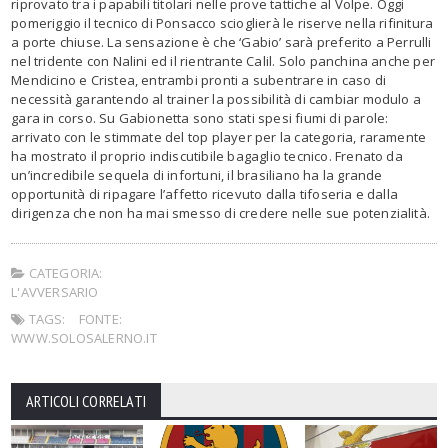
riprovato tra i papabili titolari nelle prove tattiche al Volpe. Oggi
pomeriggio il tecnico di Ponsacco scioglierà le riserve nella rifinitura
a porte chiuse. La sensazione è che ‘Gabio’ sarà preferito a Perrulli
nel tridente con Nalini ed il rientrante Calil. Solo panchina anche per
Mendicino e Cristea, entrambi pronti a subentrare in caso di
necessità garantendo al trainer la possibilità di cambiar modulo a
gara in corso. Su Gabionetta sono stati spesi fiumi di parole:
arrivato con le stimmate del top player per la categoria, raramente
ha mostrato il proprio indiscutibile bagaglio tecnico. Frenato da
un’incredibile sequela di infortuni, il brasiliano ha la grande
opportunità di ripagare l’affetto ricevuto dalla tifoseria e dalla
dirigenza che non ha mai smesso di credere nelle sue potenzialità.
CATEGORIA:
L'AVVERSARIO
TAGS:
FONTE:
WWW.SOLOSALERNO.IT
ARTICOLI CORRELATI