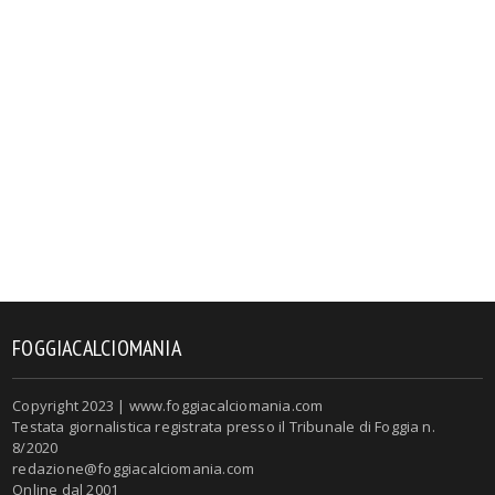
FOGGIACALCIOMANIA
Copyright 2023 | www.foggiacalciomania.com
Testata giornalistica registrata presso il Tribunale di Foggia n.
8/2020
redazione@foggiacalciomania.com
Online dal 2001