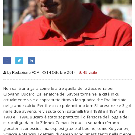
,
14 Ottobre 2014
,
by Redazione FCM
45 visite
Non sarà una gara come le altre quella dello Zaccheria per
Giovanni Bucaro. L’allenatore del Savoia torna nella città in cui
attualmente vive e soprattutto ritrova la squadra che l’ha lanciato
nel grande calcio. Per il tecnico palermitano ben 84 presenze e 3 gol
nelle due avventure vissute con i satanelli tra il 1988 e il 1991 e il
1993 e il 1996. Bucaro è stato soprattutto il difensore del Foggia dei
miracoli guidato da Zdenek Zeman. In quella squadra c’erano
giocatori sconosciuti, ma esplosi grazie al boemo, come Kolyvanov,
Sciacca e Mancini. I dettami di Zeman sono rimasti tanto nella mente