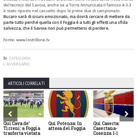
del tecnico del Savoia, anche se a Torre Annunziata il famoso 4-3-3
è stato riposto nel cassetto dopo le prime due di campionato.
Bucaro sarà di sicuro emozionato, ma dovrà cercare di mettere da
parte tutto perché quella con il Foggia è a tutti gli effetti una sfida
salvezza, che il Savoia non può permettersi di perdere.
Fonte: www.lostrillone.tv
CATEGORIA:
L'AVVERSARIO
ARTICOLI CORRELATI
Qui Cava de’
Qui Potenza: In
Qui Caserta:
Tirreni: a Foggia
attesa del Foggia
Casertana-
trasferta vietata
Cosenza 1-1