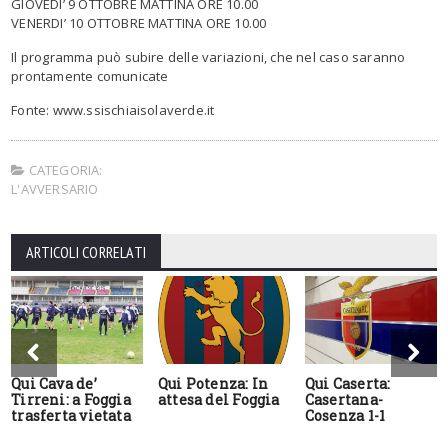
GIOVEDI’ 9 OTTOBRE MATTINA ORE 10.00
VENERDI’ 10 OTTOBRE MATTINA ORE 10.00
Il programma può subire delle variazioni, che nel caso saranno
prontamente comunicate
Fonte: www.ssischiaisolaverde.it
CATEGORIA:
L'AVVERSARIO
ARTICOLI CORRELATI
Qui Cava de’
Qui Potenza: In
Qui Caserta:
Tirreni: a Foggia
attesa del Foggia
Casertana-
trasferta vietata
Cosenza 1-1