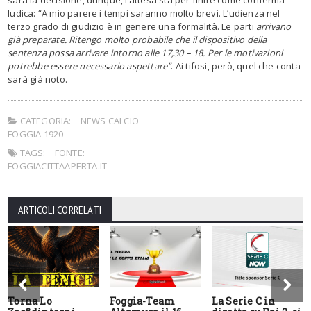
sarà la decisione, dunque, l’attesa sta per finire come conferma
Iudica: “A mio parere i tempi saranno molto brevi. L’udienza nel
terzo grado di giudizio è in genere una formalità. Le parti
arrivano
già preparate. Ritengo molto probabile che il dispositivo della
sentenza possa arrivare intorno alle 17,30 – 18. Per le motivazioni
potrebbe essere necessario aspettare”
. Ai tifosi, però, quel che conta
sarà già noto.
CATEGORIA:
NEWS CALCIO
FOGGIA 1920
TAGS:
FONTE:
FOGGIACITTAAPERTA.IT
ARTICOLI CORRELATI
Torna Lo
Foggia-Team
La Serie C in