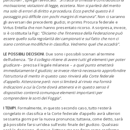
particolari”
, spiega l’avvocato.
“Si tratta di omessa e contraddittoria
motivazione; violazioni di legge, eccetera. Non si parlerà del merito
ma solo di errori di diritto e procedura. Ecco perché questo è il
passaggio più difficile con pochi margini di manovra”.
Non ci saranno
gli avversari dei precedenti giudizi, in primis Procura federale e
Virtus Entella che non hanno presentato ricorso. A sorpresa, invece,
si è costituita la Figc:
“Diciamo che l’interesse della Federazione può
essere quello sulla regolarità dei campionati e sul fatto che non ci
siano continue modifiche in classifica. Vedremo quel che accadrà”.
LE POSSIBILI DECISIONI
. Due sono i possibili scenari al termine
dell’udienza.
“Se il collegio ritiene di avere tutti gli elementi per poter
giudicare
– precisa il legale milanese –
a quel punto emetterà
immediatamente il giudizio; se invece riterrà necessario approfondire
l’istruttoria di merito in questo caso rinvierà alla Corte federale
d’appello. Attenzione però: non si limiterà al rinvio ma fornirà
indicazioni a cui la Corte dovrà attenersi e in questo senso il
dispositivo conterrà comunque elementi importanti per
comprendere le sorti del Foggia”.
I TEMPI
. Formalmente, in questo secondo caso, tutto resterà
congelato in classifica e la Corte federale d’appello avrà ulteriori
sessanta giorni per la nuova pronuncia; tuttavia, come detto, sarà
già possibile farsi un’idea sull’esito finale del giudizio. Qualsiasi