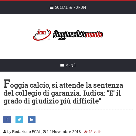
SOCIAL & FORUM
MENÙ
F
oggia calcio, si attende la sentenza
del collegio di garanzia. Iudica: “E’ il
grado di giudizio più difficile”
,
14 Novembre 2018
,
by Redazione FCM
45 visite