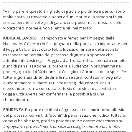
“A mio parere questo è il grado di giudizio più difficile per cui sono
molto cauto. Ci troviamo dinanzi ad un imbuto e la strada si fa più
stretta perché al collegio di garanzia si possono contestare solo
violazioni di norme e non si entra più nel merito”.
IUDICA AL LAVORO.
Il campionato è fermo per l’impegno della
Nazionale. C’è però chi è impegnato nella partita più importante per
il Foggia Calcio. L’avvocato Fabio Iudica, difensore della società
rossonera nell’ambito del processo di giustizia sportiva che
attualmente costringe il Foggia ad affrontare il campionato con otto
punti di penalizzazione, si prepara all’udienza in programma nel
pomeriggio alle 14,30 dinanzi al Collegio di Garanzia dello sport. Per
tutta la giornata di ieri declina le richieste di contatto, impegnato
evidentemente a limare gli ultimi dettagli del ricorso. Poi, a
mezzanotte, con la consueta cortesia è lui stesso a contattare
Foggia Città Aperta per confermare la possibilità di una
chiacchierata.
PRUDENZA
. Da parte dei tifosi c’è grosso ottimismo intorno all’esito
del processo, convinti di “sconti” di penalizzazione. Iudica, tuttavia,
come ci ha abituato, predica prudenza:
“Le norme consentono di
impugnare i provvedimenti dinanzi al collegio soltanto per motivi