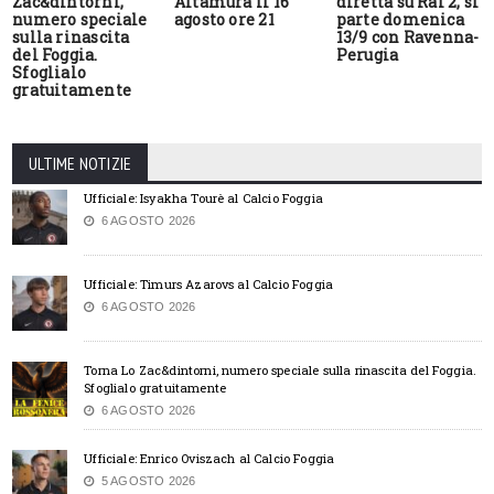
Zac&dintorni,
Altamura il 16
diretta su Rai 2, si
numero speciale
agosto ore 21
parte domenica
sulla rinascita
13/9 con Ravenna-
del Foggia.
Perugia
Sfoglialo
gratuitamente
ULTIME NOTIZIE
Ufficiale: Isyakha Tourè al Calcio Foggia
6 AGOSTO 2026
Ufficiale: Timurs Azarovs al Calcio Foggia
6 AGOSTO 2026
Torna Lo Zac&dintorni, numero speciale sulla rinascita del Foggia.
Sfoglialo gratuitamente
6 AGOSTO 2026
Ufficiale: Enrico Oviszach al Calcio Foggia
5 AGOSTO 2026