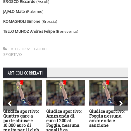
BROSCO Riccardo
(Ascoli)
JAJALO Mato
(Palermo)
ROMAGNOLI Simone
(Brescia)
TELLO MUNOZ Andres Felipe
(Benevento)
CATEGORIA:
GIUDICE
SPORTIVO
ARTICOLI CORRELATI
Giudice sportivo:
Giudice sportivo:
Giudice sportivo:
Quattro gare a
Ammenda di
Foggia nessuna
porte chiuse e
euro 1.200 al
ammenda e
10.000 euro di
Foggia, nessuna
sanzione
multa per il club
squalifica