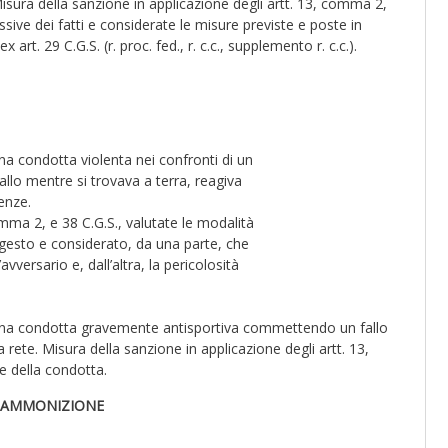
sura della sanzione in applicazione degli artt. 13, comma 2,
ive dei fatti e considerate le misure previste e poste in
 art. 29 C.G.S. (r. proc. fed., r. c.c., supplemento r. c.c.).
a condotta violenta nei confronti di un
allo mentre si trovava a terra, reagiva
enze.
omma 2, e 38 C.G.S., valutate le modalità
 gesto e considerato, da una parte, che
vversario e, dall’altra, la pericolosità
una condotta gravemente antisportiva commettendo un fallo
ete. Misura della sanzione in applicazione degli artt. 13,
e della condotta.
A AMMONIZIONE