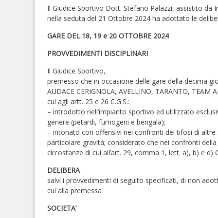
Il Giudice Sportivo Dott. Stefano Palazzi, assistito da I
nella seduta del 21 Ottobre 2024 ha adottato le deliber
GARE DEL 18, 19 e 20 OTTOBRE 2024
PROVVEDIMENTI DISCIPLINARI
Il Giudice Sportivo,
premesso che in occasione delle gare della decima gior
AUDACE CERIGNOLA, AVELLINO, TARANTO, TEAM ALTAM
cui agli artt. 25 e 26 C.G.S.:
– introdotto nell’impianto sportivo ed utilizzato esclus
genere (petardi, fumogeni e bengala);
– intonato cori offensivi nei confronti dei tifosi di altr
particolare gravità; considerato che nei confronti del
circostanze di cui all’art. 29, comma 1, lett. a), b) e d) C
DELIBERA
salvi i provvedimenti di seguito specificati, di non ado
cui alla premessa
SOCIETA’