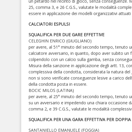
un petardo nel recinto di gioco, senza conseguenze. Mi
25, comma 3, e 26 C.G.S., valutate le modalità compless
essere in applicazione dei modelli organizzativi attuati ex
CALCIATORI ESPULSI
SQUALIFICA PER DUE GARE EFFETTIVE
CELEGHIN ENRICO (GIUGLIANO)
per avere, al 51° minuto del secondo tempo, tenuto un
calciatore avversario, in quanto, dopo aver subito un f
colpendolo con un calcio sulla gamba, senza consegu
Misura della sanzione in applicazione degli artt. 13, c
complessiva della condotta, considerata la natura del
non si sono verificate conseguenze lesive a carico dell’a
della condotta posta in essere.
BOCIC MILOS (LATINA)
per avere, al 25° minuto del secondo tempo, tenuto 
su un avversario e impedendo una chiara occasione da r
comma 2, e 39 C.G.S., valutate le modalità complessiv
SQUALIFICA PER UNA GARA EFFETTIVA PER DOPPI
SANTANIELLO EMANUELE (FOGGIA)