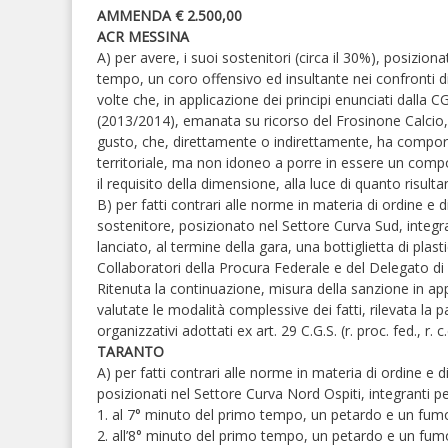
AMMENDA € 2.500,00
ACR MESSINA
A) per avere, i suoi sostenitori (circa il 30%), posizio
tempo, un coro offensivo ed insultante nei confronti di
volte che, in applicazione dei principi enunciati dalla
(2013/2014), emanata su ricorso del Frosinone Calcio,
gusto, che, direttamente o indirettamente, ha comporta
territoriale, ma non idoneo a porre in essere un co
il requisito della dimensione, alla luce di quanto risulta
B) per fatti contrari alle norme in materia di ordine e 
sostenitore, posizionato nel Settore Curva Sud, integrant
lanciato, al termine della gara, una bottiglietta di plas
Collaboratori della Procura Federale e del Delegato di 
Ritenuta la continuazione, misura della sanzione in ap
valutate le modalità complessive dei fatti, rilevata la p
organizzativi adottati ex art. 29 C.G.S. (r. proc. fed., r. c.
TARANTO
A) per fatti contrari alle norme in materia di ordine e d
posizionati nel Settore Curva Nord Ospiti, integranti per
1. al 7° minuto del primo tempo, un petardo e un fum
2. all’8° minuto del primo tempo, un petardo e un fu