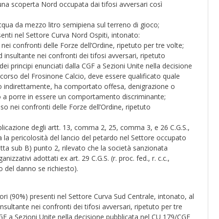
buna scoperta Nord occupata dai tifosi avversari così
acqua da mezzo litro semipiena sul terreno di gioco;
senti nel Settore Curva Nord Ospiti, intonato:
i confronti delle Forze dell’Ordine, ripetuto per tre volte;
nsultante nei confronti dei tifosi avversari, ripetuto
i principi enunciati dalla CGF a Sezioni Unite nella decisione
orso del Frosinone Calcio, deve essere qualificato quale
 o indirettamente, ha comportato offesa, denigrazione o
neo a porre in essere un comportamento discriminante;
o nei confronti delle Forze dell’Ordine, ripetuto
plicazione degli artt. 13, comma 2, 25, comma 3, e 26 C.G.S.,
a la pericolosità del lancio del petardo nel Settore occupato
dotta sub B) punto 2, rilevato che la società sanzionata
izzativi adottati ex art. 29 C.G.S. (r. proc. fed., r. c.c.,
 del danno se richiesto).
ori (90%) presenti nel Settore Curva Sud Centrale, intonato, al
ltante nei confronti dei tifosi avversari, ripetuto per tre
a CGF a Sezioni Unite nella decisione pubblicata nel CU 179/CGF