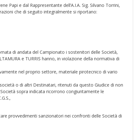
rene Papi e dal Rappresentante dell’A.I.A. Sig. Silvano Torrini,
azioni che di seguito integralmente si riportano:
nata di andata del Campionato i sostenitori delle Società,
URA e TURRIS hanno, in violazione della normativa di
ivamente nel proprio settore, materiale pirotecnico di vario
e società o di altri Destinatari, ritenuti da questo Giudice di non
la Società sopra indicata ricorrono congiuntamente le
.G.S.,
ttare provvedimenti sanzionatori nei confronti delle Società di