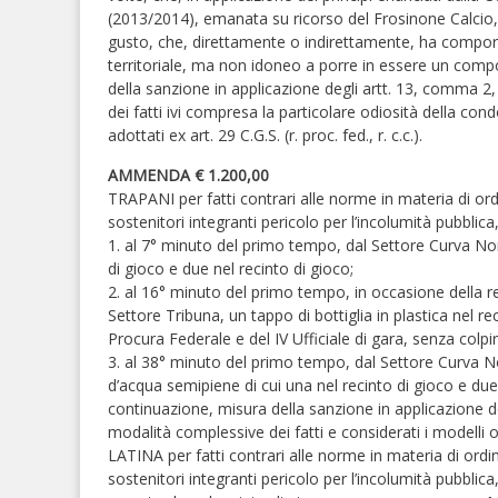
(2013/2014), emanata su ricorso del Frosinone Calcio,
gusto, che, direttamente o indirettamente, ha comporta
territoriale, ma non idoneo a porre in essere un comp
della sanzione in applicazione degli artt. 13, comma 2
dei fatti ivi compresa la particolare odiosità della con
adottati ex art. 29 C.G.S. (r. proc. fed., r. c.c.).
AMMENDA € 1.200,00
TRAPANI per fatti contrari alle norme in materia di ord
sostenitori integranti pericolo per l’incolumità pubblica, 
1. al 7° minuto del primo tempo, dal Settore Curva Nord,
di gioco e due nel recinto di gioco;
2. al 16° minuto del primo tempo, in occasione della re
Settore Tribuna, un tappo di bottiglia in plastica nel r
Procura Federale e del IV Ufficiale di gara, senza colpirl
3. al 38° minuto del primo tempo, dal Settore Curva Nor
d’acqua semipiene di cui una nel recinto di gioco e du
continuazione, misura della sanzione in applicazione d
modalità complessive dei fatti e considerati i modelli org
LATINA per fatti contrari alle norme in materia di ordin
sostenitori integranti pericolo per l’incolumità pubblica