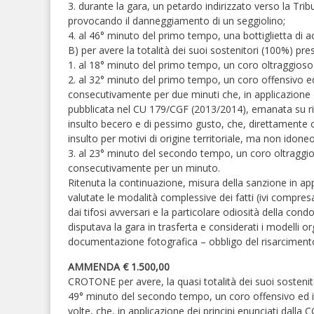
3. durante la gara, un petardo indirizzato verso la Tri
provocando il danneggiamento di un seggiolino;
4. al 46° minuto del primo tempo, una bottiglietta di 
B) per avere la totalità dei suoi sostenitori (100%) pre
1. al 18° minuto del primo tempo, un coro oltraggioso ne
2. al 32° minuto del primo tempo, un coro offensivo ed i
consecutivamente per due minuti che, in applicazione de
pubblicata nel CU 179/CGF (2013/2014), emanata su ric
insulto becero e di pessimo gusto, che, direttamente
insulto per motivi di origine territoriale, ma non ido
3. al 23° minuto del secondo tempo, un coro oltraggios
consecutivamente per un minuto.
Ritenuta la continuazione, misura della sanzione in ap
valutate le modalità complessive dei fatti (ivi compres
dai tifosi avversari e la particolare odiosità della con
disputava la gara in trasferta e considerati i modelli organ
documentazione fotografica – obbligo del risarcimento
AMMENDA € 1.500,00
CROTONE per avere, la quasi totalità dei suoi sostenit
49° minuto del secondo tempo, un coro offensivo ed insu
volte, che, in applicazione dei principi enunciati dall