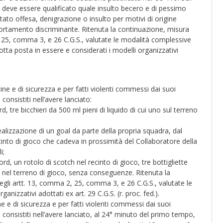
 deve essere qualificato quale insulto becero e di pessimo
to offesa, denigrazione o insulto per motivi di origine
ortamento discriminante. Ritenuta la continuazione, misura
, 25, comma 3, e 26 C.G.S., valutate le modalità complessive
dotta posta in essere e considerati i modelli organizzativi
ine e di sicurezza e per fatti violenti commessi dai suoi
consistiti nell’avere lanciato:
 tre bicchieri da 500 ml pieni di liquido di cui uno sul terreno
alizzazione di un goal da parte della propria squadra, dal
ecinto di gioco che cadeva in prossimità del Collaboratore della
i;
d, un rotolo di scotch nel recinto di gioco, tre bottigliette
e nel terreno di gioco, senza conseguenze. Ritenuta la
egli artt. 13, comma 2, 25, comma 3, e 26 C.G.S., valutate le
anizzativi adottati ex art. 29 C.G.S. (r. proc. fed.).
e e di sicurezza e per fatti violenti commessi dai suoi
, consistiti nell’avere lanciato, al 24° minuto del primo tempo,