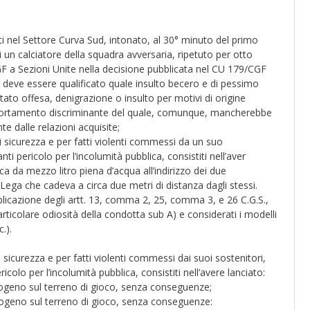
nati nel Settore Curva Sud, intonato, al 30° minuto del primo
 un calciatore della squadra avversaria, ripetuto per otto
 CGF a Sezioni Unite nella decisione pubblicata nel CU 179/CGF
 deve essere qualificato quale insulto becero e di pessimo
to offesa, denigrazione o insulto per motivi di origine
mportamento discriminante del quale, comunque, mancherebbe
nte dalle relazioni acquisite;
di sicurezza e per fatti violenti commessi da un suo
i pericolo per l’incolumità pubblica, consistiti nell’aver
tica da mezzo litro piena d’acqua all’indirizzo dei due
Lega che cadeva a circa due metri di distanza dagli stessi.
plicazione degli artt. 13, comma 2, 25, comma 3, e 26 C.G.S.,
articolare odiosità della condotta sub A) e considerati i modelli
c.).
i sicurezza e per fatti violenti commessi dai suoi sostenitori,
icolo per l’incolumità pubblica, consistiti nell’avere lanciato:
ogeno sul terreno di gioco, senza conseguenze;
mogeno sul terreno di gioco, senza conseguenze: