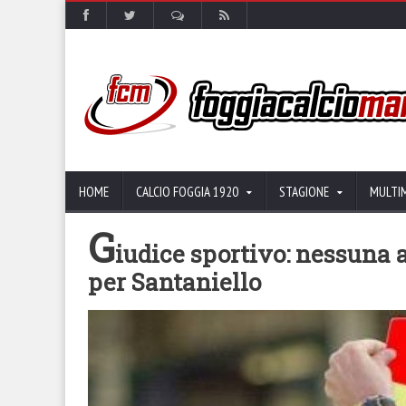
HOME
CALCIO FOGGIA 1920
STAGIONE
MULTI
G
iudice sportivo: nessuna 
per Santaniello