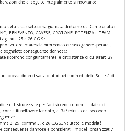
iberazioni che di seguito integralmente si riportano:
so della diciassettesima giornata di ritorno del Campionato i
ELLINO, BENEVENTO, CAVESE, CROTONE, POTENZA e TEAM
gli artt. 25 e 26 C.G.S.:
oprio Settore, materiale pirotecnico di vario genere (petardi,
ate segnalate conseguenze dannose;
ate ricorrono congiuntamente le circostanze di cui all’art. 29,
ttare provvedimenti sanzionatori nei confronti delle Società di
rdine e di sicurezza e per fatti violenti commessi dai suoi
a, consistiti nell’avere lanciato, al 34° minuto del secondo
eguenze.
comma 2, 25, comma 3, e 26 C.G.S., valutate le modalità
ate conseguenze dannose e considerati i modelli organizzativi