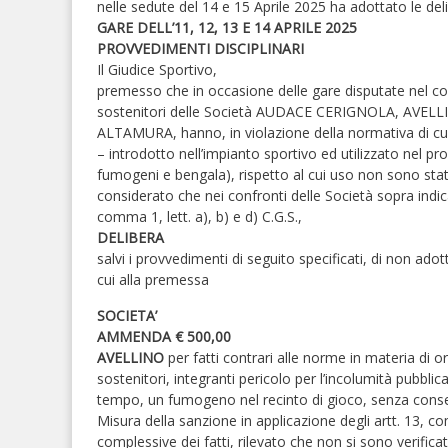
nelle sedute del 14 e 15 Aprile 2025 ha adottato le del
GARE DELL’11, 12, 13 E 14 APRILE 2025
PROVVEDIMENTI DISCIPLINARI
Il Giudice Sportivo,
premesso che in occasione delle gare disputate nel cor
sostenitori delle Società AUDACE CERIGNOLA, AV
ALTAMURA, hanno, in violazione della normativa di cui a
– introdotto nell’impianto sportivo ed utilizzato nel pr
fumogeni e bengala), rispetto al cui uso non sono st
considerato che nei confronti delle Società sopra indic
comma 1, lett. a), b) e d) C.G.S.,
DELIBERA
salvi i provvedimenti di seguito specificati, di non ado
cui alla premessa
SOCIETA’
AMMENDA € 500,00
AVELLINO
per fatti contrari alle norme in materia di o
sostenitori, integranti pericolo per l’incolumità pubblic
tempo, un fumogeno nel recinto di gioco, senza cons
Misura della sanzione in applicazione degli artt. 13, 
complessive dei fatti, rilevato che non si sono verific