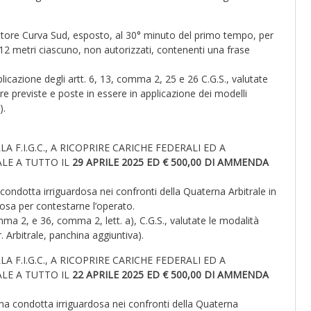
Settore Curva Sud, esposto, al 30° minuto del primo tempo, per
r 12 metri ciascuno, non autorizzati, contenenti una frase
licazione degli artt. 6, 13, comma 2, 25 e 26 C.G.S., valutate
re previste e poste in essere in applicazione dei modelli
).
A F.I.G.C., A RICOPRIRE CARICHE FEDERALI ED A
ALE A TUTTO IL
29 APRILE 2025 ED € 500,00 DI AMMENDA
ondotta irriguardosa nei confronti della Quaterna Arbitrale in
dosa per contestarne l’operato.
mma 2, e 36, comma 2, lett. a), C.G.S., valutate le modalità
. Arbitrale, panchina aggiuntiva).
A F.I.G.C., A RICOPRIRE CARICHE FEDERALI ED A
ALE A TUTTO IL
22 APRILE 2025 ED € 500,00 DI AMMENDA
a condotta irriguardosa nei confronti della Quaterna