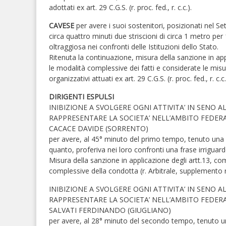
adottati ex art. 29 C.G.S. (r. proc. fed., r. c.c.).
CAVESE
per avere i suoi sostenitori, posizionati nel 
circa quattro minuti due striscioni di circa 1 metro pe
oltraggiosa nei confronti delle Istituzioni dello Stato.
Ritenuta la continuazione, misura della sanzione in app
le modalità complessive dei fatti e considerate le misu
organizzativi attuati ex art. 29 C.G.S. (r. proc. fed., r. c.c.
DIRIGENTI ESPULSI
INIBIZIONE A SVOLGERE OGNI ATTIVITA’ IN SENO ALL
RAPPRESENTARE LA SOCIETA’ NELL’AMBITO FEDER
CACACE DAVIDE (SORRENTO)
per avere, al 45° minuto del primo tempo, tenuto una c
quanto, proferiva nei loro confronti una frase irriguar
Misura della sanzione in applicazione degli artt.13, co
complessive della condotta (r. Arbitrale, supplemento r
INIBIZIONE A SVOLGERE OGNI ATTIVITA’ IN SENO ALL
RAPPRESENTARE LA SOCIETA’ NELL’AMBITO FEDER
SALVATI FERDINANDO (GIUGLIANO)
per avere, al 28° minuto del secondo tempo, tenuto un