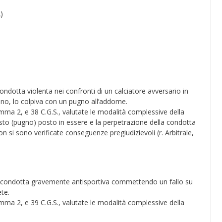
)
ndotta violenta nei confronti di un calciatore avversario in
ano, lo colpiva con un pugno all’addome.
omma 2, e 38 C.G.S., valutate le modalità complessive della
sto (pugno) posto in essere e la perpetrazione della condotta
non si sono verificate conseguenze pregiudizievoli (r. Arbitrale,
a condotta gravemente antisportiva commettendo un fallo su
te.
omma 2, e 39 C.G.S., valutate le modalità complessive della