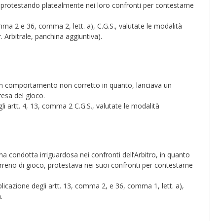
va protestando platealmente nei loro confronti per contestarne
mma 2 e 36, comma 2, lett. a), C.G.S., valutate le modalità
. Arbitrale, panchina aggiuntiva).
un comportamento non corretto in quanto, lanciava un
esa del gioco.
li artt. 4, 13, comma 2 C.G.S., valutate le modalità
 condotta irriguardosa nei confronti dell’Arbitro, in quanto
erreno di gioco, protestava nei suoi confronti per contestarne
licazione degli artt. 13, comma 2, e 36, comma 1, lett. a),
.