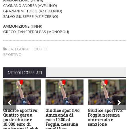
CAGNANO ANDREA (AVELLINO)
GRAZIANI VITTORIO (AZ PICERNO)
SALVO GIUSEPPE (AZ PICERNO)
AMMONIZIONE (I INFR)
GRECO JEAN FREDDI PAS (MONOPOLI)
CATEGORIA:
GIUDICE
SPORTIVO
ARTICOLI CORRELATI
Giudice sportivo:
Giudice sportivo:
Giudice sportivo:
Quattro gare a
Ammenda di
Foggia nessuna
porte chiuse e
euro 1.200 al
ammenda e
10.000 euro di
Foggia, nessuna
sanzione
multa per il club
squalifica