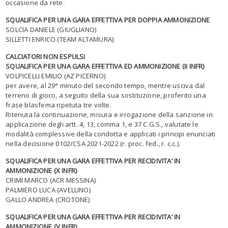
occasione da rete.
SQUALIFICA PER UNA GARA EFFETTIVA PER DOPPIA AMMONIZIONE
SOLCIA DANIELE (GIUGLIANO)
SILLETTI ENRICO (TEAM ALTAMURA)
CALCIATORI NON ESPULSI
SQUALIFICA PER UNA GARA EFFETTIVA ED AMMONIZIONE (II INFR)
VOLPICELLI EMILIO (AZ PICERNO)
per avere, al 29° minuto del secondo tempo, mentre usciva dal
terreno di gioco, a seguito della sua sostituzione, proferito una
frase blasfema ripetuta tre volte.
Ritenuta la continuazione, misura e irrogazione della sanzione in
applicazione degli artt. 4, 13, comma 1, e 37 C.G.S., valutate le
modalità complessive della condotta e applicati i principi enunciati
nella decisione 0102/CSA 2021-2022 (r. proc. fed., r. c.c.).
SQUALIFICA PER UNA GARA EFFETTIVA PER RECIDIVITA’ IN
AMMONIZIONE (X INFR)
CRIMI MARCO (ACR MESSINA)
PALMIERO LUCA (AVELLINO)
GALLO ANDREA (CROTONE)
SQUALIFICA PER UNA GARA EFFETTIVA PER RECIDIVITA’ IN
AMMONIZIONE (V INFR)