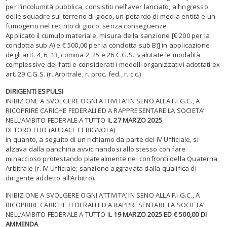
per l’incolumità pubblica, consistiti nell’aver lanciato, all’ingresso
delle squadre sul terreno di gioco, un petardo di media entità e un
fumogeno nel recinto di gioco, senza conseguenze.
Applicato il cumulo materiale, misura della sanzione [€ 200 per la
condotta sub A) e € 500,00 per la condotta sub B)] in applicazione
degli artt. 4, 6, 13, comma 2, 25 e 26 C.G.S., valutate le modalità
complessive dei fatti e considerati i modelli organizzativi adottati ex
art. 29 C.G.S. (r. Arbitrale, r. proc. fed., r. c.c.).
DIRIGENTI ESPULSI
INIBIZIONE A SVOLGERE OGNI ATTIVITA’ IN SENO ALLA F.I.G.C., A
RICOPRIRE CARICHE FEDERALI ED A RAPPRESENTARE LA SOCIETA’
NELL’AMBITO FEDERALE A TUTTO IL
27 MARZO 2025
DI TORO ELIO (AUDACE CERIGNOLA)
in quanto, a seguito di un richiamo da parte del IV Ufficiale, si
alzava dalla panchina avvicinandosi allo stesso con fare
minaccioso protestando platealmente nei confronti della Quaterna
Arbitrale (r. IV Ufficiale; sanzione aggravata dalla qualifica di
dirigente addetto all’Arbitro).
INIBIZIONE A SVOLGERE OGNI ATTIVITA’ IN SENO ALLA F.I.G.C., A
RICOPRIRE CARICHE FEDERALI ED A RAPPRESENTARE LA SOCIETA’
NELL’AMBITO FEDERALE A TUTTO IL
19 MARZO 2025 ED € 500,00 DI
AMMENDA