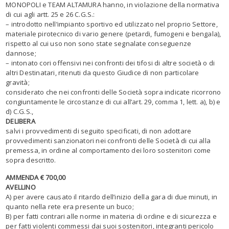
MONOPOLI e TEAM ALTAMURA hanno, in violazione della normativa
di cui agli artt. 25 e 26 C.G.S.:
– introdotto nell’impianto sportivo ed utilizzato nel proprio Settore,
materiale pirotecnico di vario genere (petardi, fumogeni e bengala),
rispetto al cui uso non sono state segnalate conseguenze
dannose;
– intonato cori offensivi nei confronti dei tifosi di altre società o di
altri Destinatari, ritenuti da questo Giudice di non particolare
gravità;
considerato che nei confronti delle Società sopra indicate ricorrono
congiuntamente le circostanze di cui all’art. 29, comma 1, lett. a), b) e
d) C.G.S.,
DELIBERA
salvi i provvedimenti di seguito specificati, di non adottare
provvedimenti sanzionatori nei confronti delle Società di cui alla
premessa, in ordine al comportamento dei loro sostenitori come
sopra descritto.
AMMENDA € 700,00
AVELLINO
A) per avere causato il ritardo dell’inizio della gara di due minuti, in
quanto nella rete era presente un buco;
B) per fatti contrari alle norme in materia di ordine e di sicurezza e
per fatti violenti commessi dai suoi sostenitori, integranti pericolo