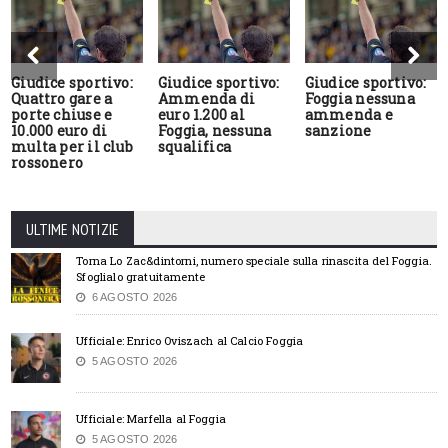
Giudice sportivo:
Giudice sportivo:
Giudice sportivo:
Quattro gare a
Ammenda di
Foggia nessuna
porte chiuse e
euro 1.200 al
ammenda e
10.000 euro di
Foggia, nessuna
sanzione
multa per il club
squalifica
rossonero
ULTIME NOTIZIE
Torna Lo Zac&dintorni, numero speciale sulla rinascita del Foggia.
Sfoglialo gratuitamente
6 AGOSTO 2026
Ufficiale: Enrico Oviszach al Calcio Foggia
5 AGOSTO 2026
Ufficiale: Marfella al Foggia
5 AGOSTO 2026