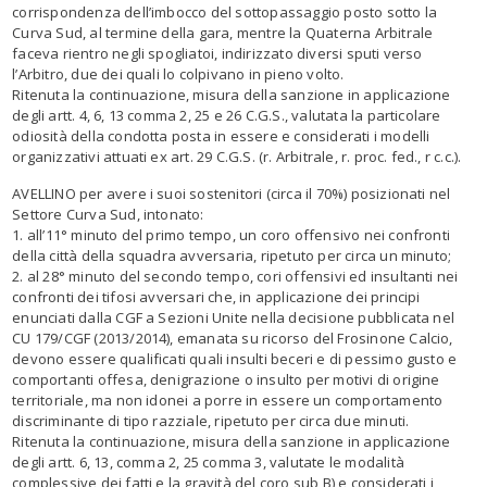
corrispondenza dell’imbocco del sottopassaggio posto sotto la
Curva Sud, al termine della gara, mentre la Quaterna Arbitrale
faceva rientro negli spogliatoi, indirizzato diversi sputi verso
l’Arbitro, due dei quali lo colpivano in pieno volto.
Ritenuta la continuazione, misura della sanzione in applicazione
degli artt. 4, 6, 13 comma 2, 25 e 26 C.G.S., valutata la particolare
odiosità della condotta posta in essere e considerati i modelli
organizzativi attuati ex art. 29 C.G.S. (r. Arbitrale, r. proc. fed., r c.c.).
AVELLINO per avere i suoi sostenitori (circa il 70%) posizionati nel
Settore Curva Sud, intonato:
1. all’11° minuto del primo tempo, un coro offensivo nei confronti
della città della squadra avversaria, ripetuto per circa un minuto;
2. al 28° minuto del secondo tempo, cori offensivi ed insultanti nei
confronti dei tifosi avversari che, in applicazione dei principi
enunciati dalla CGF a Sezioni Unite nella decisione pubblicata nel
CU 179/CGF (2013/2014), emanata su ricorso del Frosinone Calcio,
devono essere qualificati quali insulti beceri e di pessimo gusto e
comportanti offesa, denigrazione o insulto per motivi di origine
territoriale, ma non idonei a porre in essere un comportamento
discriminante di tipo razziale, ripetuto per circa due minuti.
Ritenuta la continuazione, misura della sanzione in applicazione
degli artt. 6, 13, comma 2, 25 comma 3, valutate le modalità
complessive dei fatti e la gravità del coro sub B) e considerati i