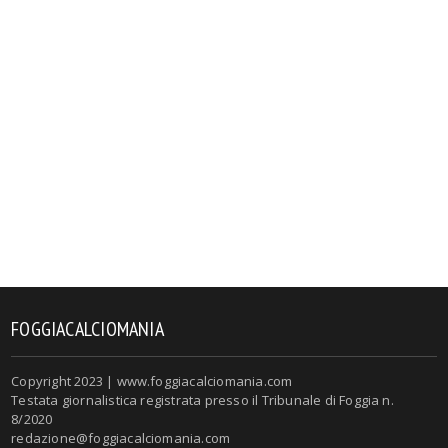
FOGGIACALCIOMANIA
Copyright 2023 | www.foggiacalciomania.com
Testata giornalistica registrata presso il Tribunale di Foggia n.
8/2020
redazione@foggiacalciomania.com