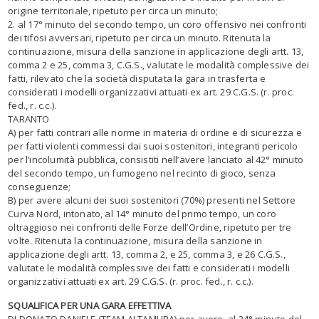
origine territoriale, ripetuto per circa un minuto;
2. al 17° minuto del secondo tempo, un coro offensivo nei confronti
dei tifosi avversari, ripetuto per circa un minuto. Ritenuta la
continuazione, misura della sanzione in applicazione degli artt. 13,
comma 2 e 25, comma 3, C.G.S., valutate le modalità complessive dei
fatti, rilevato che la società disputata la gara in trasferta e
considerati i modelli organizzativi attuati ex art. 29 C.G.S. (r. proc.
fed., r. c.c.).
TARANTO
A) per fatti contrari alle norme in materia di ordine e di sicurezza e
per fatti violenti commessi dai suoi sostenitori, integranti pericolo
per l’incolumità pubblica, consistiti nell’avere lanciato al 42° minuto
del secondo tempo, un fumogeno nel recinto di gioco, senza
conseguenze;
B) per avere alcuni dei suoi sostenitori (70%) presenti nel Settore
Curva Nord, intonato, al 14° minuto del primo tempo, un coro
oltraggioso nei confronti delle Forze dell’Ordine, ripetuto per tre
volte. Ritenuta la continuazione, misura della sanzione in
applicazione degli artt. 13, comma 2, e 25, comma 3, e 26 C.G.S.,
valutate le modalità complessive dei fatti e considerati i modelli
organizzativi attuati ex art. 29 C.G.S. (r. proc. fed., r. c.c.).
SQUALIFICA PER UNA GARA EFFETTIVA
DI DONATO DANIELE (TEAM ALTAMURA) per avere, al 24° minuto del