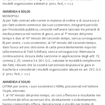
modelli organizzativi adottati (r. proc. fed., r. c.c.).
AMMENDA € 600,00
MONOPOLI
A) per fatti contrari alle norme in materia di ordine e di sicurezza e
per fatti violenti commessi dai suoi sostenitori, integranti pericolo
per l’incolumità pubblica, consistiti nell’avere lanciato tre petardi di
media potenza nel recinto di gioco, uno al 7° minuto del primo
tempo e due al 10° minuto del secondo tempo, senza conseguenze;
B) per avere, i suoi sostenitori, al 16° minuto del secondo tempo,
dato fuoco ad uno striscione di carta precedentemente esposto
(alla memoria di Totò Schillaci), senza conseguenze. Ritenuta la
continuazione, misura della sanzione in applicazione degli artt. 13,
comma 2, 25, comma 3 e 26 C.G.S., valutate le modalità complessive
dei fatti, rilevato che la società sanzionata disputava la gara in
trasferta e considerati i modelli organizzativi attuati ex art. 29 C.G.S.
(r. proc. fed., r. c.c.).
AMMENDA € 500,00
LATINA per avere, i suoi sostenitori (100%), posizionati nel Settore
Ospiti, intonato:
1. al 16° minuto del primo tempo, un coro offensivo e insultante nei
confronti dei tifosi avversari che, direttamente o indirettamente,
hanno comportato offesa, denigrazione o insulto per motivi di