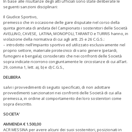
In base alle risultanze degli atti ufficiali sono state deliberate le
seguenti sanzioni disciplinari:
Il Giudice Sportivo,
premesso che in occasione delle gare disputate nel corso della
quinta giornata di andata del Campionato i sostenitori delle Società
AVELLINO, CAVESE, LATINA, MONOPOLI, TARANTO e TURRIS hanno, in
violazione della normativa di cui agli artt. 25 e 26 C.G.S.:
– introdotto nell’impianto sportivo ed utilizzato esclusivamente nel
proprio settore, materiale pirotecnico di vario genere (petardi,
fumogeni e bengala); considerato che nei confronti delle Società
sopra indicate ricorrono congiuntamente le circostanze di cui all’art.
29, comma 1, lett. a), b) e d) C.G.S.,
DELIBERA
salvi i provvedimenti di seguito specificati, di non adottare
provvedimenti sanzionatori nei confronti delle Società di cui alla
premessa, in ordine al comportamento dei loro sostenitori come
sopra descritto.
SOCIETA’
AMMENDA € 1.500,00
ACR MESSINA per avere alcuni dei suoi sostenitori, posizionati in