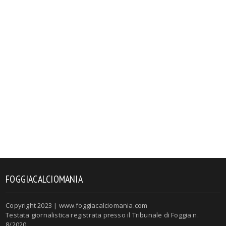
FOGGIACALCIOMANIA
Copyright 2023 | www.foggiacalciomania.com
Testata giornalistica registrata presso il Tribunale di Foggia n.
8/2020