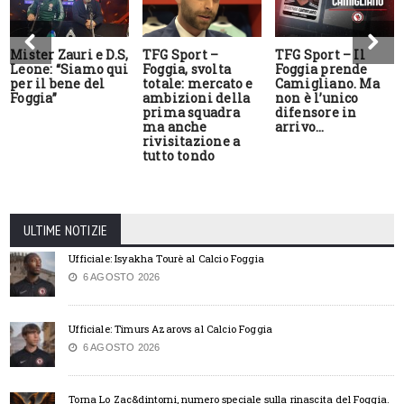
Mister Zauri e D.S,
TFG Sport –
TFG Sport – Il
Leone: “Siamo qui
Foggia, svolta
Foggia prende
per il bene del
totale: mercato e
Camigliano. Ma
Foggia”
ambizioni della
non è l’unico
prima squadra
difensore in
ma anche
arrivo…
rivisitazione a
tutto tondo
ULTIME NOTIZIE
Ufficiale: Isyakha Tourè al Calcio Foggia
6 AGOSTO 2026
Ufficiale: Timurs Azarovs al Calcio Foggia
6 AGOSTO 2026
Torna Lo Zac&dintorni, numero speciale sulla rinascita del Foggia.