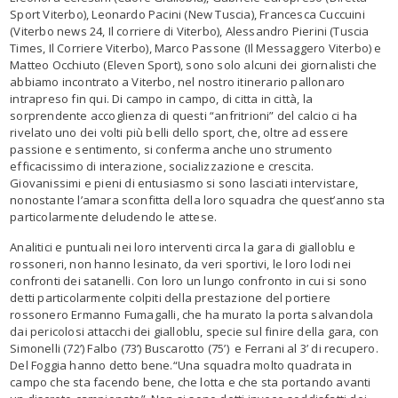
Sport Viterbo)
, Leonardo Pacini
(New Tuscia)
, Francesca Cuccuini
(Viterbo news 24, Il corriere di Viterbo)
, Alessandro Pierini
(Tuscia
Times,
I
l Corriere Viterbo)
, Marco Passone
(
I
l Messaggero Viterbo)
e
Matteo Occhiuto
(
Eleven
Sport)
,
sono solo alcuni dei giornalisti che
abbiamo incontrato
a Viterbo,
nel
nostro
itinerario pallonaro
intrapreso fin qui.
D
i campo in campo, di citta in città
, la
so
r
prendente accoglienza di
questi
“
a
nfritrioni
”
del calcio
ci ha
rivelato uno dei volti pi
ù
belli dello sport, che
,
oltre ad essere
passione e sentimento
, si conferma anche
un
o strumento
efficacissimo di interazione,
socializzazione
e crescita
.
Giovanis
s
imi
e pieni di entusiasm
o
si sono lasciati intervistare,
nonostante l’amara sconfitta della loro squadra che quest’anno sta
particolarmen
t
e deludendo le attese.
A
nal
it
ic
i
e puntual
i
nei loro interventi
circa
la
gara di
gialloblu e
rossoneri
,
non ha
nno
lesinato
, da veri sportivi,
le loro
lod
i
nei
confronti dei
satanelli
.
Con loro un lungo confronto in cui si
sono
detti
particolarmente colpiti
della prestazione d
el portiere
rossonero
Ermanno Fumagalli
,
che ha murato la porta
salvandola
dai pericolos
i
attacchi dei gialloblu
, specie sul finire della gara,
con
Simonelli
(72
’
) Falbo (73
’
)
Buscarotto
(
75
’)
e
Ferrani
al 3’
di recupero
.
Del Foggia hanno detto bene
.
“Una squadra molto quadrata in
campo
che sta facendo
bene, che lotta e che sta portando avanti