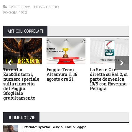
CATEGORIA:
NEWS CALCIO
FOGGIA 1920
ARTICOLI CORRELATI
Torna Lo
Foggia-Team
La Serie C in
Zac&dintorni,
Altamura il 16
diretta su Rai 2, si
numero speciale
agosto ore 21
parte domenica
sulla rinascita
13/9 con Ravenna-
del Foggia.
Perugia
Sfoglialo
gratuitamente
ULTIME NOTIZIE
Ufficiale: Isyakha Tourè al Calcio Foggia