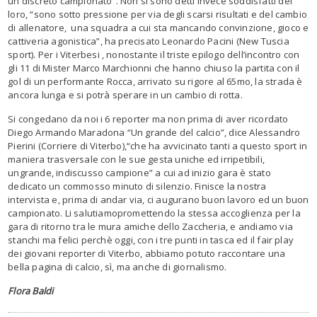
un discreto cam
pi
onat
o
”. Non si sono detti
invece
soddisfatti dei
loro
,
“
s
ono
sotto pressione per via degli scarsi risultati e del cambio
di
allenatore,
una
squadra a cui sta mancando
convinzione, gioco e
cattiveria agonistica
”
, ha precisato
Leonardo Pacini (New Tuscia
sport)
.
Per i
Viterbesi ,
nonostante
il triste
epilogo dell’incontro co
n
gli 11 di M
ister
Marco
Marchionni
che hanno chiuso la partita con il
gol di
un performante
Rocca
, arrivato su rigore al 65mo, la strada è
ancora lunga
e si potrà sperare in un cambio di rotta.
Si congedano da noi i 6 reporter
ma non prima di aver ricordato
Diego Armando Maradona
“
Un grande del c
a
lcio
”
,
dice
Alessandro
Pierini (Corriere di Viterbo)
,
“
che ha avvicinato tanti a
questo sport
in
maniera trasversale con le sue
gesta uniche ed
irripe
t
ibili,
un
grande, indiscusso campione
” a c
ui
ad inizio gara
è stato
dedicato un
commosso
minuto di silenzio.
Finisce la nostra
intervista e, p
rima di andar via, ci augurano
buon lavoro ed un buon
campionato
.
Li salutiamo
promettendo la stessa accogl
ie
nza per la
gara di ritorno tra le mura amiche dello
Zaccheria
,
e andiamo via
stanchi ma felici
perchè
oggi, con i tre punti in tasca
ed il
fair play
dei giovani reporter di Viterbo,
abbiamo potuto
raccontare una
bella pagina di calcio
, sì, ma anche
di giornalismo.
Flora Baldi