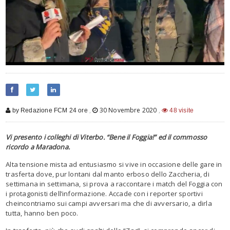
,
30 Novembre 2020
,
by Redazione FCM 24 ore
48 visite
Vi presento i colleghi
di Viterbo
.
“
Bene il Foggia
!”
ed il commosso
ricordo a Maradona.
Alta tensione mista ad entusiasmo si
vive
in occasione del
le gare
in
trasferta
dove
, pur lontani dal manto erboso
d
e
llo
Zac
cheria
,
di
settimana in settimana, si prova a raccontare
i match del Foggia
con
i protagonisti dell’informazione.
Accade con
i reporter sportivi
che
incontriamo
sui campi avversari ma che di avversario
, a dirla
tutta,
hanno ben poco.