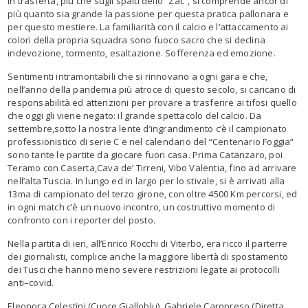
In trasferta, pi
ù
che su
gli spalti
dello
“Zac”
,
si comprende ancor di
più quanto
sia
grande la
passione per questa
p
ratica
pallonar
a
e
per questo mestiere. L
a familiarità con il calcio
e l’attaccamento ai
colori della propria squadra
sono
fuoco sacro che si declina
in
devozione
, tormento
,
esaltazione
.
S
offerenza
ed emozione.
Sentimenti intramontabili che si rinnovano a ogni gara e che
,
nell’anno della pandemia più atroce di questo secolo, si caricano di
responsabilità ed attenzioni per provare a trasferire ai tifosi
quello
che oggi gli viene negato:
i
l
grande
spettacolo de
l calcio.
Da
settembre
,
sotto la nostra lente d’ingrandimento c’è
il
campionato
professionistico di serie C
e nel calendario del
“
C
entenario
Foggia
”
sono tante le partite da giocare fuori casa.
Prima
C
atanzaro
,
poi
T
eramo
con
C
aserta
,
C
ava de’
T
irreni
,
V
ibo
V
alen
t
ia
, fino ad arrivare
nell
’alta Tuscia
.
I
n lungo ed in largo per lo stivale
, si è arrivati alla
13ma di campionato del
terzo
girone
, con
oltre 4500 Km percorsi,
ed
in ogni match
c’è
un nuovo incontro, un
costruttivo momento di
c
onfronto
con i reporter del posto.
Nella partita di ieri,
all’
Enrico Rocchi
di
Viterbo,
era ricco il parterre
dei giornalisti, complice anche la maggiore libertà di spostamento
dei
T
usci
che hanno meno severe
restrizioni
legate a
i
protocolli
anti
–
covid
.
Eleonora Celestini
(Cuore Gialloblu)
,
Gabriele
Caropreso
(Diretta